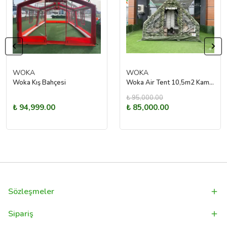
WOKA
WOKA
Woka Kış Bahçesi
Woka Air Tent 10,5m2 Kamuflaj Şişme Kamp Çadırı
₺ 95,000.00
₺ 94,999.00
₺ 85,000.00
Sözleşmeler
Sipariş