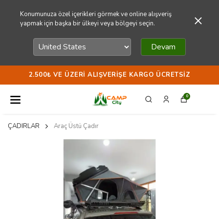
Konumunuza özel içerikleri görmek ve online alışveriş
yapmak için başka bir ülkeyi veya bölgeyi seçin.
Devam
2.500₺ VE ÜZERI ALIŞVERIŞE KARGO ÜCRETSIZ
0
ÇADIRLAR
Araç Üstü Çadır