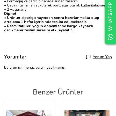
WHATSAPP DESTEK
WHATSAPP DESTEK
WHATSAPP DESTEK
• Portbagaj ve çadırı bir arada sunan tasarım
• Çadırın tamamen sökülerek portbagaj olarak kullanılabilmesi
• 2 yıl garanti
Dipnot
• Ürünler sipariş onayından sonra hazırlanmakta olup
ortalama 1 hafta içerisinde teslim edilmektedir.
• Resmî tatiller, yoğun dönemler ve kargo kaynaklı
gecikmeler teslim süresini etkileyebilir.
Yorumlar
Yorum Yap
Bu ürün için henüz yorum yapılmamış.
Benzer Ürünler