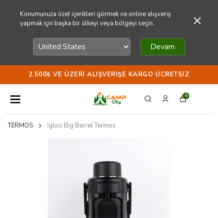
Konumunuza özel içerikleri görmek ve online alışveriş
yapmak için başka bir ülkeyi veya bölgeyi seçin.
Devam
2.500₺ VE ÜZERI ALIŞVERIŞE KARGO ÜCRETSIZ
0
TERMOS
Igloo Big Barrel Termos