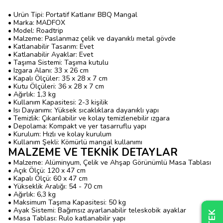
• Ürün Tipi: Portatif Katlanır BBQ Mangal
• Marka: MADFOX
• Model: Roadtrip
• Malzeme: Paslanmaz çelik ve dayanıklı metal gövde
• Katlanabilir Tasarım: Evet
• Katlanabilir Ayaklar: Evet
• Taşıma Sistemi: Taşıma kutulu
• Izgara Alanı: 33 x 26 cm
• Kapalı Ölçüler: 35 x 28 x 7 cm
• Kutu Ölçüleri: 36 x 28 x 7 cm
• Ağırlık: 1,3 kg
• Kullanım Kapasitesi: 2-3 kişilik
• Isı Dayanımı: Yüksek sıcaklıklara dayanıklı yapı
• Temizlik: Çıkarılabilir ve kolay temizlenebilir ızgara
• Depolama: Kompakt ve yer tasarruflu yapı
• Kurulum: Hızlı ve kolay kurulum
• Kullanım Şekli: Kömürlü mangal kullanımı
MALZEME VE TEKNİK DETAYLAR
• Malzeme: Alüminyum, Çelik ve Ahşap Görünümlü Masa Tablası
• Açık Ölçü: 120 x 47 cm
• Kapalı Ölçü: 60 x 47 cm
• Yükseklik Aralığı: 54 - 70 cm
• Ağırlık: 6,3 kg
• Maksimum Taşıma Kapasitesi: 50 kg
• Ayak Sistemi: Bağımsız ayarlanabilir teleskobik ayaklar
• Masa Tablası: Rulo katlanabilir yapı