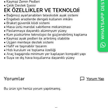
WHATSAPP DESTEK
WHATSAPP DESTEK
WHATSAPP DESTEK
• Kaymaz Zemin Pedleri
• Çelik Destek Şasisi
EK ÖZELLİKLER VE TEKNOLOJİ
• Bağımsız ayarlanabilen teleskobik ayak sistemi
• Engebeli arazilerde dengeli kullanım imkânı
• Braket güvenlik kilidi sistemi
• Masa üstü mandal sabitleme mekanizması
• Paslanmaya dayanıklı alüminyum yüzey
• Kum püskürtme teknolojisi ile güçlendirilmiş kaplama
• Kaymaz ayak pedleri ile artırılmış stabilite
• Üçgen menteşe destek sistemi
• Hafif ve taşınabilir tasarım
• Hızlı kurulum ve toplama özelliği
• Araç bagajında minimum yer kaplayan kompakt yapı
• Suya ve dış hava koşullarına dayanıklı yüzey
Yorumlar
Yorum Yap
Bu ürün için henüz yorum yapılmamış.