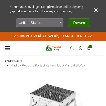
Konumunuza özel içerikleri görmek ve online alışveriş
yapmak için başka bir ülkeyi veya bölgeyi seçin.
Devam
2.500₺ VE ÜZERI ALIŞVERIŞE KARGO ÜCRETSIZ
0
BARBEKÜLER
Madfox Roadtrip Portatif Katlanır BBQ Mangal SİLVER