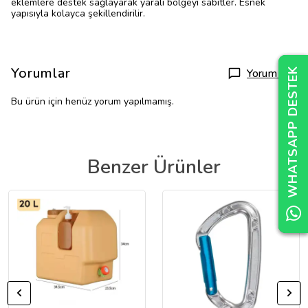
eklemlere destek sağlayarak yaralı bölgeyi sabitler. Esnek
yapısıyla kolayca şekillendirilir.
Yorumlar
WHATSAPP DESTEK
WHATSAPP DESTEK
WHATSAPP DESTEK
Yorum Yap
Bu ürün için henüz yorum yapılmamış.
Benzer Ürünler