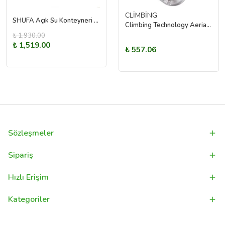
CLİMBİNG
SHUFA Açık Su Konteyneri Piknik Kamp Içme Kova Depolama Taşıyıcı 20L
Climbing Technology Aerial Pro S Düz Kapı Karabina 23kn
₺ 1,930.00
₺ 1,519.00
₺ 557.06
Sözleşmeler
Sipariş
Hızlı Erişim
Kategoriler