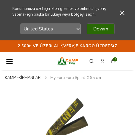
Konumunuza özel içerikleri görmek ve online alışveriş
yapmak için başka bir ülkeyi veya bölgeyi seçin.
Devam
2.500₺ VE ÜZERI ALIŞVERIŞE KARGO ÜCRETSIZ
0
KAMP EKİPMANLARI
My Fora Fora Splint-X 95 cm