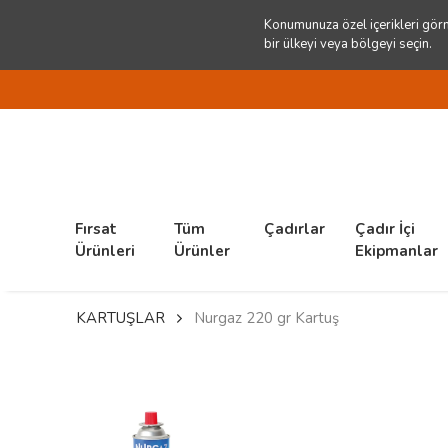
Konumunuza özel içerikleri görm
bir ülkeyi veya bölgeyi seçin.
Fırsat
Tüm
Çadırlar
Çadır İçi
Ürünleri
Ürünler
Ekipmanlar
KARTUŞLAR
Nurgaz 220 gr Kartuş