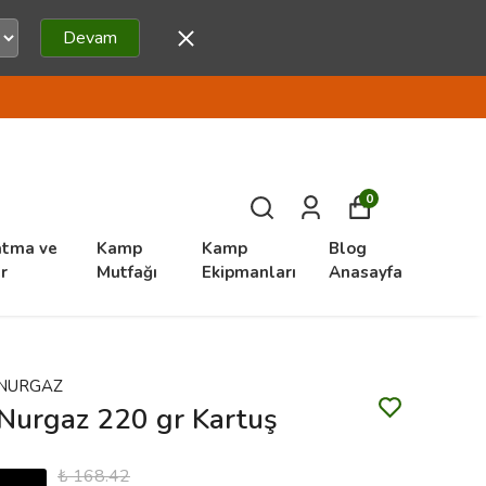
Devam
0
atma ve
Kamp
Kamp
Blog
r
Mutfağı
Ekipmanları
Anasayfa
NURGAZ
Nurgaz 220 gr Kartuş
₺ 168.42