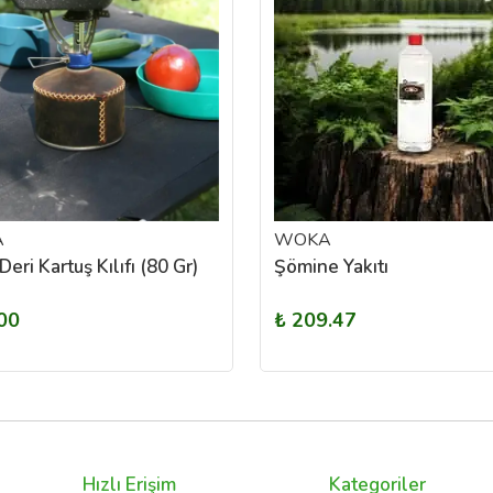
A
WOKA
Deri Kartuş Kılıfı (80 Gr)
Şömine Yakıtı
00
₺ 209.47
Hızlı Erişim
Kategoriler