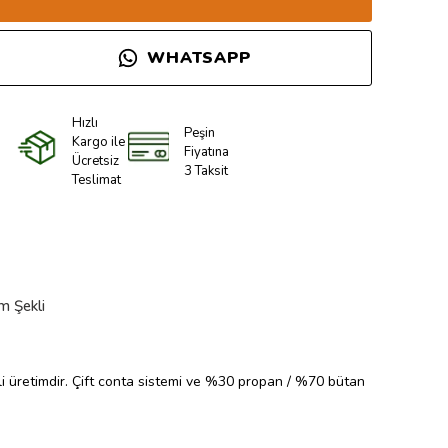
WHATSAPP
Hızlı
Peşin
Kargo ile
Fiyatına
Ücretsiz
3 Taksit
Teslimat
m Şekli
i üretimdir. Çift conta sistemi ve %30 propan / %70 bütan