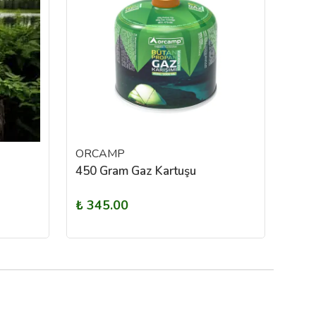
ORCAMP
IMP
450 Gram Gaz Kartuşu
Impa
₺ 345.00
₺ 1