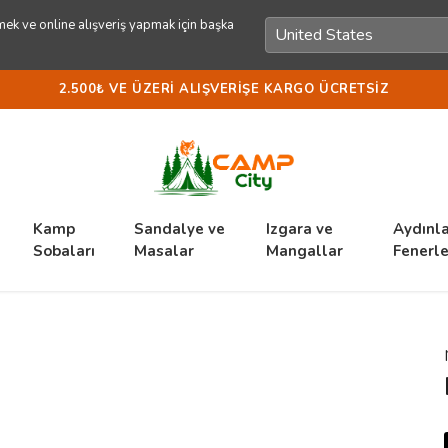
ek ve online alışveriş yapmak için başka
2.500₺ VE ÜZERI ALIŞVERIŞE KARGO ÜCRETSIZ
Kamp
Sandalye ve
Izgara ve
Aydınl
Sobaları
Masalar
Mangallar
Fenerle