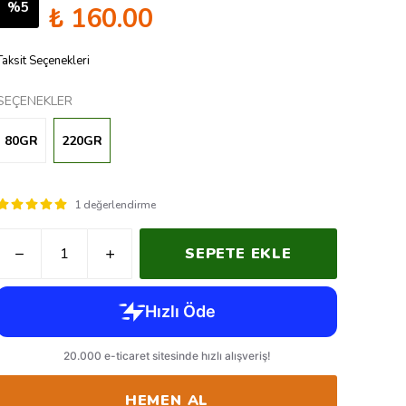
%
5
₺ 160.00
Taksit Seçenekleri
SEÇENEKLER
80GR
220GR
1 değerlendirme
SEPETE EKLE
HEMEN AL