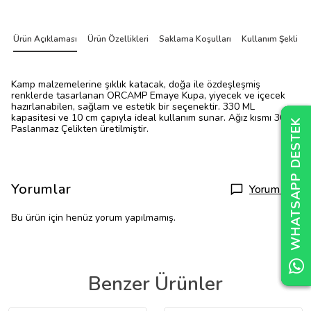
Ürün Açıklaması
Ürün Özellikleri
Saklama Koşulları
Kullanım Şekli
Kamp malzemelerine şıklık katacak, doğa ile özdeşleşmiş
renklerde tasarlanan ORCAMP Emaye Kupa, yiyecek ve içecek
hazırlanabilen, sağlam ve estetik bir seçenektir. 330 ML
kapasitesi ve 10 cm çapıyla ideal kullanım sunar. Ağız kısmı 304
WHATSAPP DESTEK
WHATSAPP DESTEK
WHATSAPP DESTEK
Paslanmaz Çelikten üretilmiştir.
Yorumlar
Yorum Yap
Bu ürün için henüz yorum yapılmamış.
Benzer Ürünler