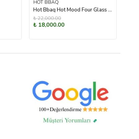
HOT BBAQ
HOT
Hot Bbaq Hot Mood Four Glass Kuzineli Soba
₺ 22,000.00
₺ 18,000.00
₺ 4