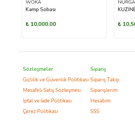
WOKA
NURGA
Hot Bbaq Hot Place Camp Inox Kuzineli Kamp Sobası
Kamp Sobası
₺ 10,000.00
₺ 10,5
Sözleşmeler
Sipariş
Gizlilik ve Güvenlik Politikası
Sipariş Takip
Mesafeli Satış Sözleşmesi
Siparişlerim
İptal ve İade Politikası
Hesabım
Çerez Politikası
SSS