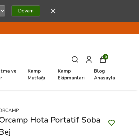
Devam
0
atma ve
Kamp
Kamp
Blog
r
Mutfağı
Ekipmanları
Anasayfa
ORCAMP
Orcamp Hota Portatif Soba
Bej