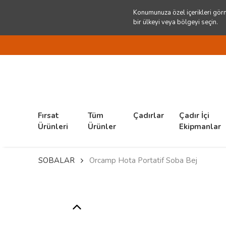
Konumunuza özel içerikleri görm
bir ülkeyi veya bölgeyi seçin.
Fırsat
Tüm
Çadırlar
Çadır İçi
Ürünleri
Ürünler
Ekipmanlar
SOBALAR
Orcamp Hota Portatif Soba Bej