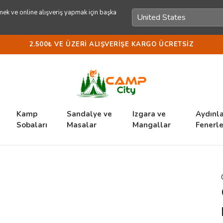
ek ve online alışveriş yapmak için başka
2.500₺ VE ÜZERI ALIŞVERIŞE KARGO ÜCRETSIZ
Kamp
Sandalye ve
Izgara ve
Aydınl
Sobaları
Masalar
Mangallar
Fenerle