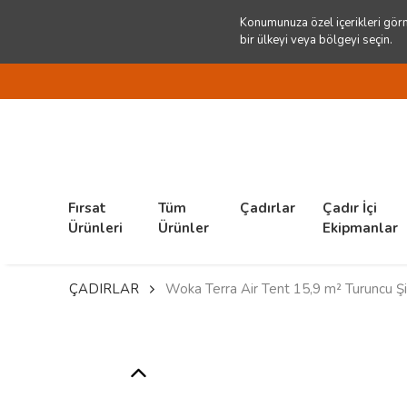
Konumunuza özel içerikleri görm
bir ülkeyi veya bölgeyi seçin.
Fırsat
Tüm
Çadırlar
Çadır İçi
Ürünleri
Ürünler
Ekipmanlar
ÇADIRLAR
Woka Terra Air Tent 15,9 m² Turuncu Ş