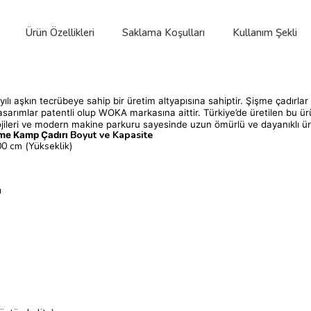
Ürün Özellikleri
Saklama Koşulları
Kullanım Şekli
ı aşkın tecrübeye sahip bir üretim altyapısına sahiptir. Şişme çadırla
asarımlar patentli olup WOKA markasına aittir. Türkiye’de üretilen bu ü
lojileri ve modern makine parkuru sayesinde uzun ömürlü ve dayanıklı ü
Boyut ve Kapasite
me Kamp Çadırı
00 cm (Yükseklik)
ı