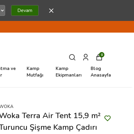
Devam
0
atma ve
Kamp
Kamp
Blog
r
Mutfağı
Ekipmanları
Anasayfa
WOKA
Woka Terra Air Tent 15,9 m²
Turuncu Şişme Kamp Çadırı