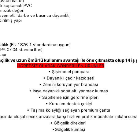
stün kalite)
lik kaplamalı PVC
mezlik değeri
emetli, darbe ve basınca dayanıklı)
rilmiş yapı
klılık (EN 1876-1 standardına uygun)
(PA 07.04 standartları)
yapı
işçilik ve uzun ömürlü kullanım avantajı ile öne çıkmakta olup 14 iş
ÜCRETSİZ OLARAK GÖNDERİLEN ÜRÜNLER
• Şişirme el pompası
• Dayanıklı çadır kazık seti
• Zemini koruyan yer brandası
• Isıya dayanıklı soba altı yanmaz kumaş
• Sabitleme için gerdirme ipleri
• Kurulum destek çekiçi
• Taşıma kolaylığı sağlayan premium çanta
sında oluşabilecek arızalara karşı hızlı ve pratik müdahale imkânı suna
• Gölgelik direkleri
•Gölgelik kumaşı