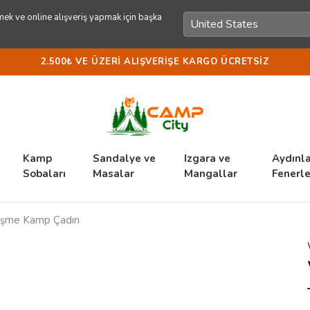
ek ve online alışveriş yapmak için başka
2.500₺ VE ÜZERI ALIŞVERIŞE KARGO ÜCRETSIZ
Kamp
Sandalye ve
Izgara ve
Aydınl
Sobaları
Masalar
Mangallar
Fenerle
işme Kamp Çadırı