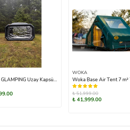
WOKA
SHUFA GLAMPING Uzay Kapsülü Şişme Kamp Çadırı 350*300*200CM
99.00
₺ 51,999.00
₺ 41,999.00