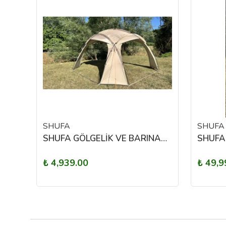
SHUFA
SHUFA
Woka Winter Garden Air Tent 17,25 m² Turkuaz Şişme Kamp Çadırı
SHUFA GÖLGELİK VE BARINAK(Güneş ışınlarından ve yağmur yağışından korur)
₺ 4,939.00
₺ 49,9