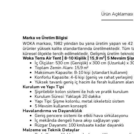
Ürün Açıklaması
Marka ve Üretim Bilgisi
WOKA markası, 1982 yılından bu yana üretim yapan ve 42 yıl
ürünler yüksek kalite standartlarında üretilmektedir. Tüm t
küresel ölçekte tercih edilmektedir. Gelişmiş üretim tekno
Woka Terra Air Tent
|
8-10 Kişilik
|
15,9
m²
|
5 Mevsim Şiş
İç Ölçüler: 530 cm (Genişlik) x 300 cm (Uzunluk) x 3
Toplam Zemin Alanı: 15,9 m²
Maksimum Kapasite: 8-10 kişi (standart kullanım)
Konforlu Kapasite: 4-6 kişi (geniş ve rahat yerleşim)
Yüksek tavanlı geniş iç hacim ile ferah kullanım alan
Kurulum ve Yapı Tipi
Şişirilebilir kolon sistemi ile hızlı ve pratik kurulum
Kurulum Süresi: Yaklaşık 20 dakika
Yapı Tipi: Şişme kolonlu, metal iskeletsiz sistem
5 Mevsim kullanım konsepti
Havalandırma ve Dayanıklılık
Geniş pencere sistemi ile etkili hava sirkülasyonu
İç mekânda dengeli hava akışı sağlayan yapı
Rüzgar Dayanımı: 100 km/saate kadar dayanıklı
Malzeme ve Teknik Detaylar