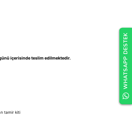
WHATSAPP DESTEK
WHATSAPP DESTEK
WHATSAPP DESTEK
 günü içerisinde teslim edilmektedir.
n tamir kiti