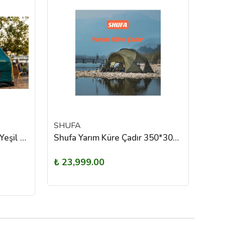
SHUFA
WO
Woka Base Air Tent 7 m² Yeşil Şişme Kamp Çadırı
Shufa Yarım Küre Çadır 350*300*170 Cm
₺ 23,999.00
₺ 2