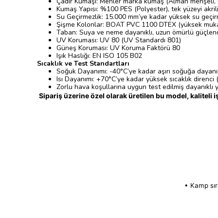
Çadır Kumaşı: Mehler marka kumaş (Alman menşeli, ü
Kumaş Yapısı: %100 PES (Polyester), tek yüzeyi akri
Su Geçirmezlik: 15.000 mm’ye kadar yüksek su geçir
Şişme Kolonlar: BOAT PVC 1100 DTEX (yüksek mukav
Taban: Suya ve neme dayanıklı, uzun ömürlü güçlendi
UV Koruması: UV 80 (UV Standardı 801)
Güneş Koruması: UV Koruma Faktörü 80
Işık Haslığı: EN ISO 105 B02
Sıcaklık ve Test Standartları
Soğuk Dayanımı: -40°C’ye kadar aşırı soğuğa dayanı
Isı Dayanımı: +70°C’ye kadar yüksek sıcaklık direnci 
Zorlu hava koşullarına uygun test edilmiş dayanıklı 
Sipariş üzerine özel olarak üretilen bu model, kaliteli 
• Kamp sıra