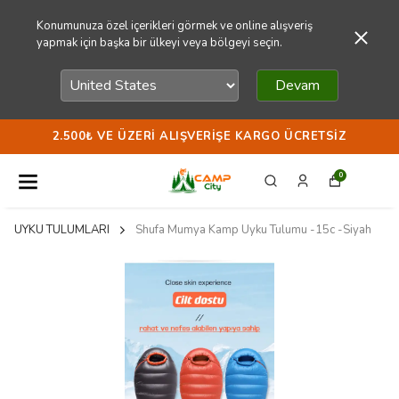
Konumunuza özel içerikleri görmek ve online alışveriş
yapmak için başka bir ülkeyi veya bölgeyi seçin.
Devam
2.500₺ VE ÜZERI ALIŞVERIŞE KARGO ÜCRETSIZ
0
UYKU TULUMLARI
Shufa Mumya Kamp Uyku Tulumu -15c -Siyah