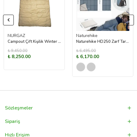
NURGAZ
Naturehike
Campout Çift Kişilik Winter Comfort Uyku Tulumu
Naturehike HD250 Zarf Tarzı Yastıklı Çift Kişilik Pamuklu Uyku Tulumu
₺ 9,450.00
₺ 6,495.00
₺ 8,250.00
₺ 6,170.00
Sözleşmeler
Sipariş
Hızlı Erişim