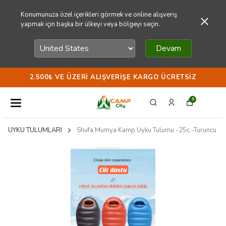
Konumunuza özel içerikleri görmek ve online alışveriş
yapmak için başka bir ülkeyi veya bölgeyi seçin.
Devam
2.500₺ VE ÜZERI ALIŞVERIŞE KARGO ÜCRETSIZ
0
UYKU TULUMLARI
Shufa Mumya Kamp Uyku Tulumu -25c -Turuncu