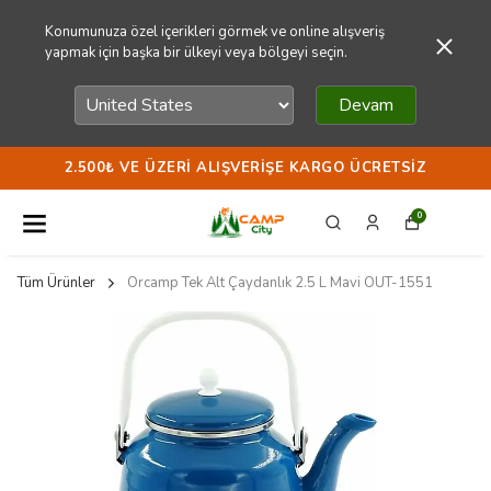
Konumunuza özel içerikleri görmek ve online alışveriş
yapmak için başka bir ülkeyi veya bölgeyi seçin.
Devam
2.500₺ VE ÜZERI ALIŞVERIŞE KARGO ÜCRETSIZ
0
Tüm Ürünler
Orcamp Tek Alt Çaydanlık 2.5 L Mavi OUT-1551