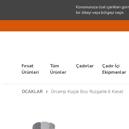
Konumunuza özel içerikleri görm
bir ülkeyi veya bölgeyi seçin.
Fırsat
Tüm
Çadırlar
Çadır İçi
Ürünleri
Ürünler
Ekipmanlar
OCAKLAR
Orcamp Küçük Boy Rüzgarlık 6 Kanat