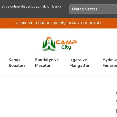
ek ve online alışveriş yapmak için başka
2.500₺ VE ÜZERI ALIŞVERIŞE KARGO ÜCRETSIZ
Kamp
Sandalye ve
Izgara ve
Aydınl
Sobaları
Masalar
Mangallar
Fenerle