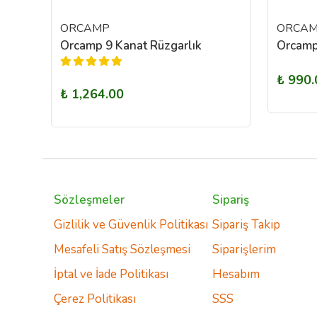
ORCAMP
ORCA
Orcamp Seramik Pro Portatif Ocak Mavi
Orcamp 9 Kanat Rüzgarlık
₺ 990.
₺ 1,264.00
Sözleşmeler
Sipariş
Gizlilik ve Güvenlik Politikası
Sipariş Takip
Mesafeli Satış Sözleşmesi
Siparişlerim
İptal ve İade Politikası
Hesabım
Çerez Politikası
SSS