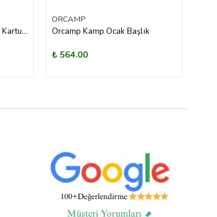
ORCAMP
SHU
Orcamp Çakmaklı Siboplu Kartuş Ocak
Orcamp Kamp Ocak Başlık
₺ 564.00
₺ 2